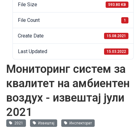
File Size
593.80 KB
File Count
1
Create Date
15.08.2021
Last Updated
15.03.2022
Мониторинг систем за
квалитет на амбиентен
воздух - извештај јули
2021
2021
Извештај
Инспекторат