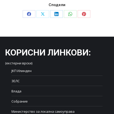
Сподели
Share
Share
Share
Share
Share
on
on
on
on
on
Facebook
X
LinkedIn
WhatsApp
Pinterest
КОРИСНИ ЛИНКОВИ
:
(екстерни врски)
ЈКП Илинден
ЗЕЛС
Влада
Собрание
Министерство за локална самоуправа