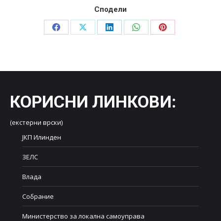
Сподели
Share
Share
Share
Share
Share
on
on
on
on
on
Facebook
X
LinkedIn
WhatsApp
Pinterest
КОРИСНИ ЛИНКОВИ
:
(екстерни врски)
ЈКП Илинден
ЗЕЛС
Влада
Собрание
Министерство за локална самоуправа