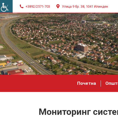
+3892/2571-703
Улица 9 бр. 38, 1041 Илинден
Почетна
Општ
Мониторинг систем