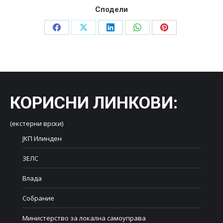
Сподели
Share
Share
Share
Share
Share
on
on
on
on
on
Facebook
X
LinkedIn
WhatsApp
Pinterest
КОРИСНИ ЛИНКОВИ
:
(екстерни врски)
ЈКП Илинден
ЗЕЛС
Влада
Собрание
Министерство за локална самоуправа