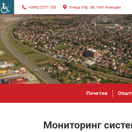
+3892/2571-703
Улица 9 бр. 38, 1041 Илинден
Почетна
Општ
Мониторинг систем