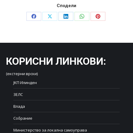
Сподели
Share
Share
Share
Share
Share
on
on
on
on
on
Facebook
X
LinkedIn
WhatsApp
Pinterest
КОРИСНИ ЛИНКОВИ
:
(екстерни врски)
ЈКП Илинден
ЗЕЛС
Влада
Собрание
Министерство за локална самоуправа