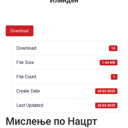
Илинден
Download
Download
14
File Size
1.44 MB
File Count
1
Create Date
26.03.2025
Last Updated
26.03.2025
Мислење по Нацрт