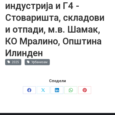
индустрија и Г4 -
Стоваришта, складови
и отпади, м.в. Шамак,
КО Мралино, Општина
Илинден
2025
Урбанизам
Сподели
Share
Share
Share
Share
Share
on
on
on
on
on
Facebook
X
LinkedIn
WhatsApp
Pinterest