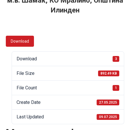
м.в. Шамак, КО Мралино, Општина
Илинден
Download
Download
3
File Size
892.49 KB
File Count
1
Create Date
27.05.2025
Last Updated
09.07.2025