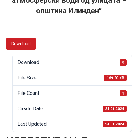
атмосферски води од улицата –
општина Илинден“
Download
Download
9
File Size
169.20 KB
File Count
1
Create Date
24.01.2024
Last Updated
24.01.2024