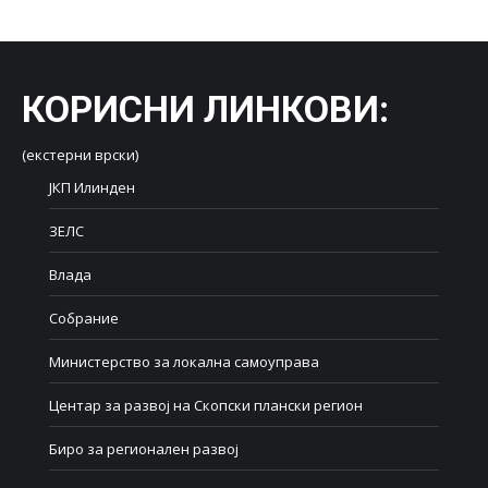
Facebook
X
LinkedIn
WhatsApp
Pinterest
КОРИСНИ ЛИНКОВИ
:
(екстерни врски)
ЈКП Илинден
ЗЕЛС
Влада
Собрание
Министерство за локална самоуправа
Центар за развој на Скопски плански регион
Биро за регионален развој