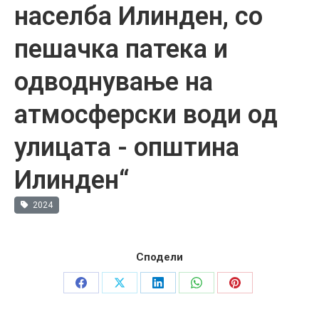
населба Илинден, со
пешачка патека и
одводнување на
атмосферски води од
улицата - општина
Илинден“
2024
Сподели
Share
Share
Share
Share
Share
on
on
on
on
on