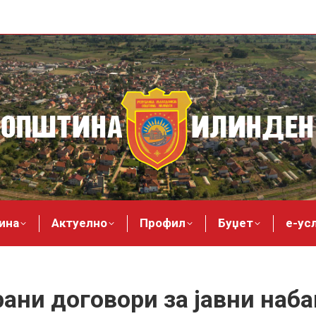
ина
Актуелно
Профил
Буџет
е-ус
ани договори за јавни наб