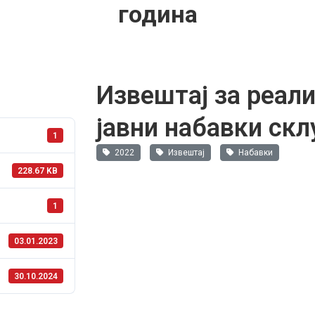
година
Извештај за реал
јавни набавки скл
1
2022
Извештај
Набавки
228.67 KB
1
03.01.2023
30.10.2024