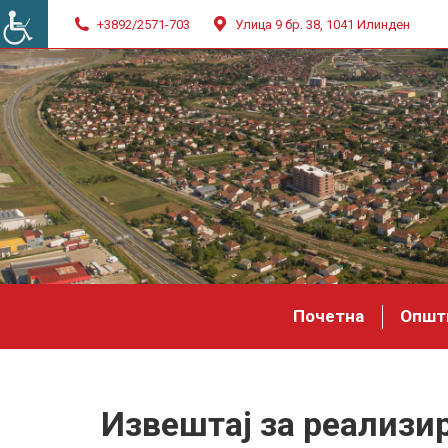
+3892/2571-703
Улица 9 бр. 38, 1041 Илинден
Почетна
Општ
Извештај за реализир