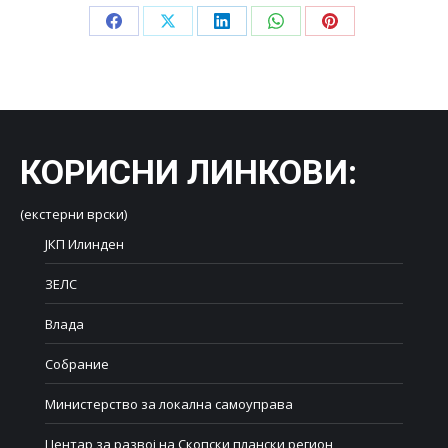
Share
Share
Share
Share
Share
on
on
on
on
on
Facebook
X
LinkedIn
WhatsApp
Pinterest
КОРИСНИ ЛИНКОВИ
:
(екстерни врски)
ЈКП Илинден
ЗЕЛС
Влада
Собрание
Министерство за локална самоуправа
Центар за развој на Скопски плански регион