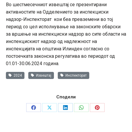
Во шестмесечниот извештај се презентирани
активностите на Одделението за инспекциски
надзор-Инспекторат кои беа превземени во тој
период со цел исполнување на законските обврски
за вршење на инспекциски надзор во сите области на
инспекцискиот надзор од надлежност на
инспекцијата на општина Илинден согласно со
постоечката законска регулатива во периодот од
01.01-30.06.2024 година.
2024
Извештај
Инспекторат
Сподели
Share
Share
Share
Share
Share
on
on
on
on
on
Facebook
X
LinkedIn
WhatsApp
Pinterest