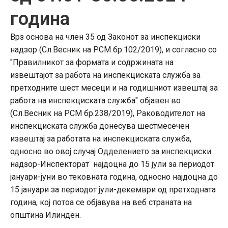
година
Врз основа на член 35 од Законот за инспекциски
надзор (Сл.Весник на РСМ бр.102/2019), и согласно со
"Правилникот за формата и содржината на
извештајот за работа на инспекциската служба за
претходните шест месеци и на годишниот извештај за
работа на инспекциската служба" објавен во
(Сл.Весник на РСМ бр.238/2019), Раководителот на
инспекциската служба донесува шестмесечен
извештај за работата на инспекциската служба,
односно во овој случај Одделението за инспекциски
надзор-Инспекторат најдоцна до 15 јули за периодот
јануари-јуни во тековната година, односно најдоцна до
15 јануари за периодот јули-декември од претходната
година, кој потоа се објавува на веб страната на
општина Илинден.