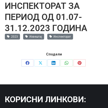
ИНСПЕКТОРАТ ЗА
ПЕРИОД ОД 01.07-
31.12.2023 ГОДИНА
2023
Извештај
Инспекторат
Сподели
Share
Share
Share
Share
Share
on
on
on
on
on
Facebook
X
LinkedIn
WhatsApp
Pinterest
КОРИСНИ ЛИНКОВИ
: