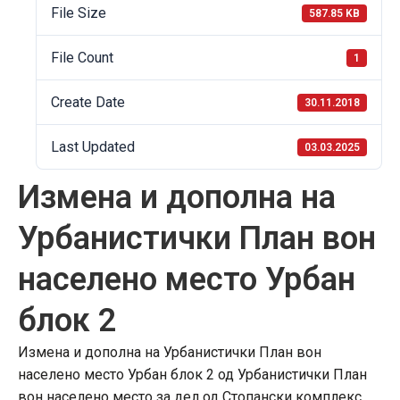
File Size
587.85 KB
File Count
1
Create Date
30.11.2018
Last Updated
03.03.2025
Измена и дополна на
Урбанистички План вон
населено место Урбан
блок 2
Измена и дополна на Урбанистички План вон
населено место Урбан блок 2 од Урбанистички План
вон населено место за дел од Стопански комплекс