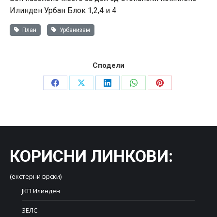
Илинден Урбан Блок 1,2,4 и 4
План
Урбанизам
Сподели
Share
Share
Share
Share
Share
on
on
on
on
on
Facebook
X
LinkedIn
WhatsApp
Pinterest
КОРИСНИ ЛИНКОВИ
:
(екстерни врски)
ЈКП Илинден
ЗЕЛС