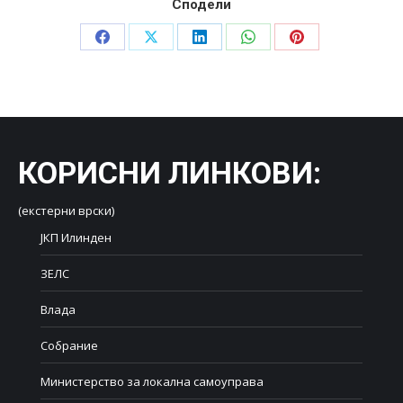
Сподели
Share
Share
Share
Share
Share
on
on
on
on
on
Facebook
X
LinkedIn
WhatsApp
Pinterest
КОРИСНИ ЛИНКОВИ
:
(екстерни врски)
ЈКП Илинден
ЗЕЛС
Влада
Собрание
Министерство за локална самоуправа