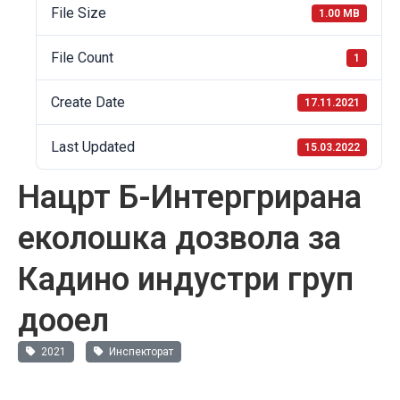
File Size
1.00 MB
File Count
1
Create Date
17.11.2021
Last Updated
15.03.2022
Нацрт Б-Интергрирана
еколошка дозвола за
Кадино индустри груп
дооел
2021
Инспекторат