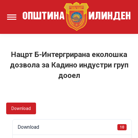
Нацрт Б-Интергрирана еколошка
дозвола за Кадино индустри груп
дооел
Download
Download
10