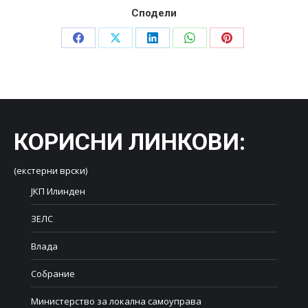
Сподели
Share
Share
Share
Share
Share
on
on
on
on
on
Facebook
X
LinkedIn
WhatsApp
Pinterest
КОРИСНИ ЛИНКОВИ
:
(екстерни врски)
ЈКП Илинден
ЗЕЛС
Влада
Собрание
Министерство за локална самоуправа