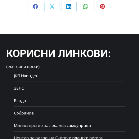
Share
Share
Share
Share
Share
on
on
on
on
on
Facebook
X
LinkedIn
WhatsApp
Pinterest
КОРИСНИ ЛИНКОВИ
:
(екстерни врски)
ЈКП Илинден
ЗЕЛС
Влада
Собрание
Министерство за локална самоуправа
Центар за развој на Скопски плански регион