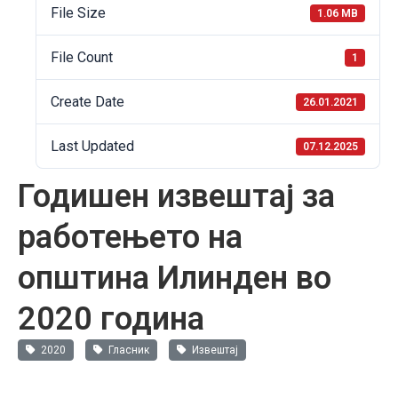
File Size
1.06 MB
File Count
1
Create Date
26.01.2021
Last Updated
07.12.2025
Годишен извештај за
работењето на
oпштина Илинден во
2020 година
2020
Гласник
Извештај