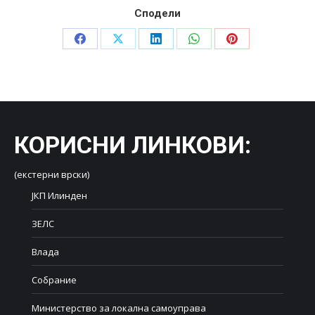
Сподели
Share
Share
Share
Share
Share
on
on
on
on
on
Facebook
X
LinkedIn
WhatsApp
Pinterest
КОРИСНИ ЛИНКОВИ
:
(екстерни врски)
ЈКП Илинден
ЗЕЛС
Влада
Собрание
Министерство за локална самоуправа