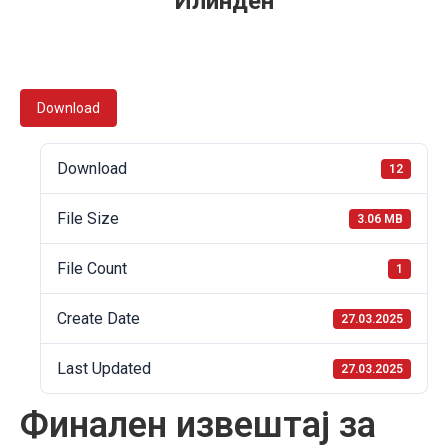
Илинден
Download
Download
12
File Size
3.06 MB
File Count
1
Create Date
27.03.2025
Last Updated
27.03.2025
Финален извештај за