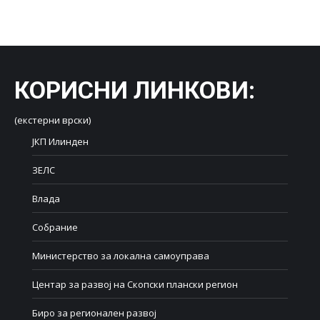
on
on
on
on
on
Facebook
X
LinkedIn
WhatsApp
Pinterest
КОРИСНИ ЛИНКОВИ
:
(екстерни врски)
ЈКП Илинден
ЗЕЛС
Влада
Собрание
Министерство за локална самоуправа
Центар за развој на Скопски плански регион
Биро за регионален развој