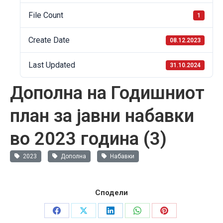
File Count
1
Create Date
08.12.2023
Last Updated
31.10.2024
Дополна на Годишниот
план за јавни набавки
во 2023 година (3)
2023
Дополна
Набавки
Сподели
Share
Share
Share
Share
Share