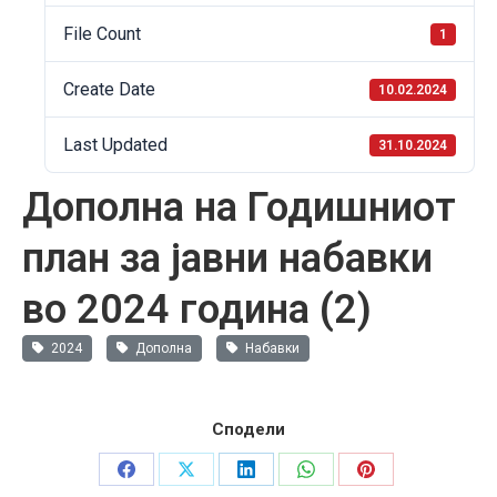
File Count
1
Create Date
10.02.2024
Last Updated
31.10.2024
Дополна на Годишниот
план за јавни набавки
во 2024 година (2)
2024
Дополна
Набавки
Сподели
Share
Share
Share
Share
Share