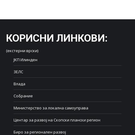
on
on
on
on
on
Facebook
X
LinkedIn
WhatsApp
Pinterest
КОРИСНИ ЛИНКОВИ
:
(екстерни врски)
ЈКП Илинден
ЗЕЛС
Влада
Собрание
Министерство за локална самоуправа
Центар за развој на Скопски плански регион
Биро за регионален развој