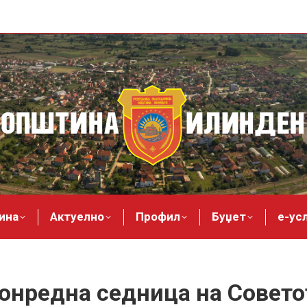
ина
Актуелно
Профил
Буџет
е-ус
вонредна седница на Совет