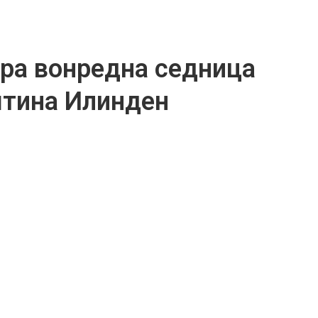
ора вонредна седница
штина Илинден