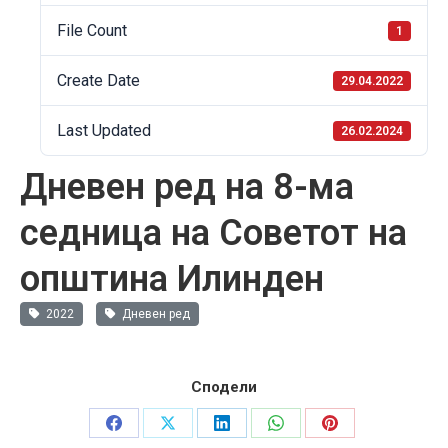
File Count
1
Create Date
29.04.2022
Last Updated
26.02.2024
Дневен ред на 8-ма
седница на Советот на
општина Илинден
2022
Дневен ред
Сподели
Share
Share
Share
Share
Share