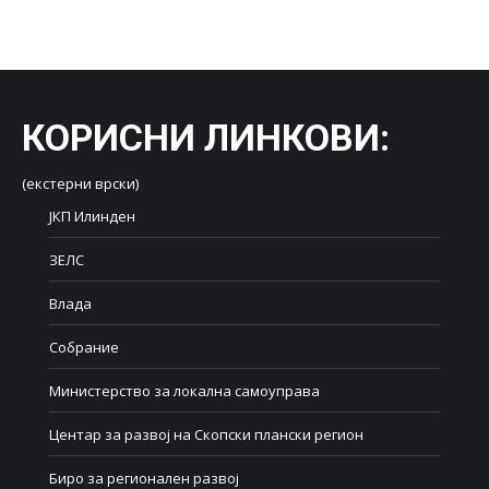
on
on
on
on
on
Facebook
X
LinkedIn
WhatsApp
Pinterest
КОРИСНИ ЛИНКОВИ
:
(екстерни врски)
ЈКП Илинден
ЗЕЛС
Влада
Собрание
Министерство за локална самоуправа
Центар за развој на Скопски плански регион
Биро за регионален развој