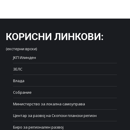
on
on
on
on
on
Facebook
X
LinkedIn
WhatsApp
Pinterest
КОРИСНИ ЛИНКОВИ
:
(екстерни врски)
ЈКП Илинден
ЗЕЛС
Влада
Собрание
Министерство за локална самоуправа
Центар за развој на Скопски плански регион
Биро за регионален развој