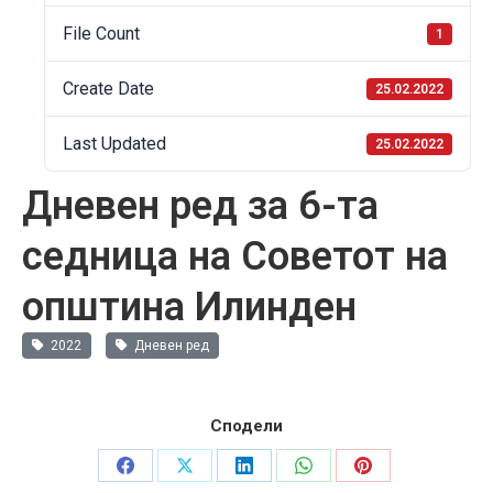
File Count
1
Create Date
25.02.2022
Last Updated
25.02.2022
Дневен ред за 6-та
седница на Советот на
општина Илинден
2022
Дневен ред
Сподели
Share
Share
Share
Share
Share