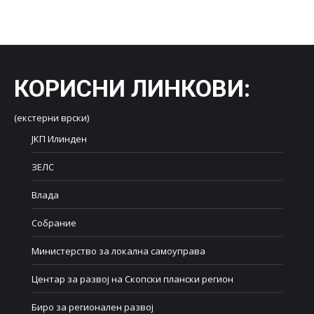
on
on
on
on
on
Facebook
X
LinkedIn
WhatsApp
Pinterest
КОРИСНИ ЛИНКОВИ
:
(екстерни врски)
ЈКП Илинден
ЗЕЛС
Влада
Собрание
Министерство за локална самоуправа
Центар за развој на Скопски плански регион
Биро за регионален развој