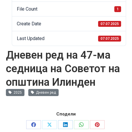
File Count
1
Create Date
07.07.2025
Last Updated
07.07.2025
Дневен ред на 47-ма
седница на Советот на
општина Илинден
2025
Дневен ред
Сподели
Share
Share
Share
Share
Share