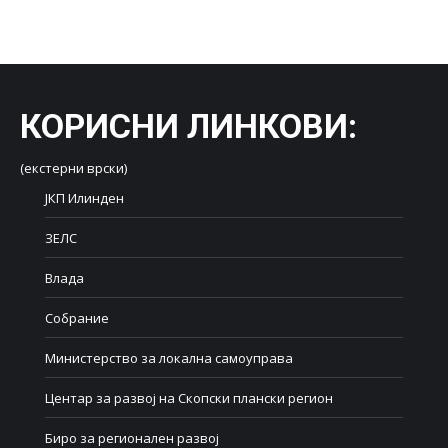
on
on
on
on
on
Facebook
X
LinkedIn
WhatsApp
Pinterest
КОРИСНИ ЛИНКОВИ
:
(екстерни врски)
ЈКП Илинден
ЗЕЛС
Влада
Собрание
Министерство за локална самоуправа
Центар за развој на Скопски плански регион
Биро за регионален развој