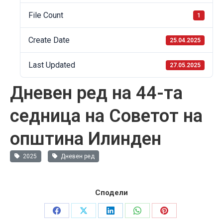
File Count
1
Create Date
25.04.2025
Last Updated
27.05.2025
Дневен ред на 44-та
седница на Советот на
општина Илинден
2025
Дневен ред
Сподели
Share
Share
Share
Share
Share