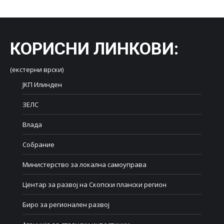
Facebook
X
LinkedIn
WhatsApp
Pinterest
КОРИСНИ ЛИНКОВИ
:
(екстерни врски)
ЈКП Илинден
ЗЕЛС
Влада
Собрание
Министерство за локална самоуправа
Центар за развој на Скопски плански регион
Биро за регионален развој