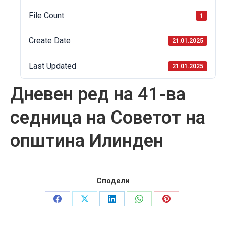
File Count
1
Create Date
21.01.2025
Last Updated
21.01.2025
Дневен ред на 41-ва
седница на Советот на
општина Илинден
Сподели
Share
Share
Share
Share
Share
on
on
on
on
on