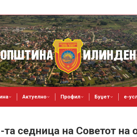
ина
Актуелно
Профил
Буџет
е-ус
0-та седница на Советот на