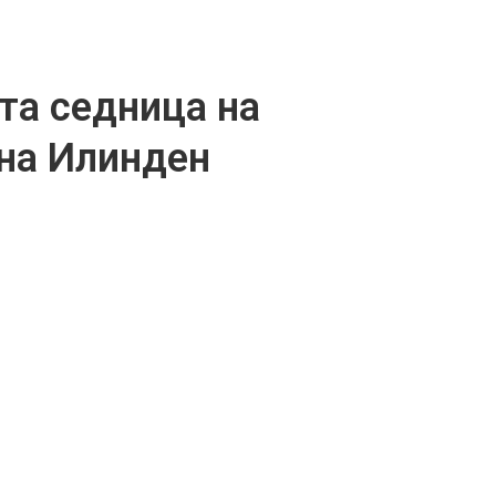
та седница на
на Илинден