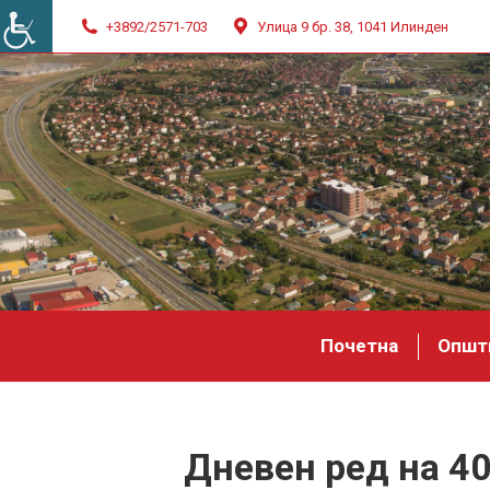
+3892/2571-703
Улица 9 бр. 38, 1041 Илинден
Почетна
Општ
Дневен ред на 4