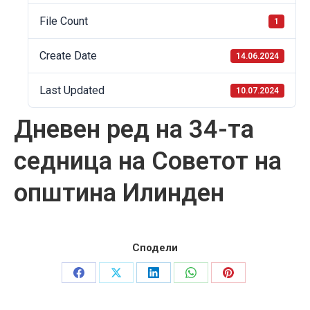
File Count
1
Create Date
14.06.2024
Last Updated
10.07.2024
Дневен ред на 34-та
седница на Советот на
општина Илинден
Сподели
Share
Share
Share
Share
Share
on
on
on
on
on