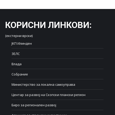
Facebook
X
LinkedIn
WhatsApp
Pinterest
КОРИСНИ ЛИНКОВИ
:
(екстерни врски)
ЈКП Илинден
ЗЕЛС
Влада
Собрание
Министерство за локална самоуправа
Центар за развој на Скопски плански регион
Биро за регионален развој