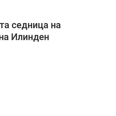
та седница на
на Илинден