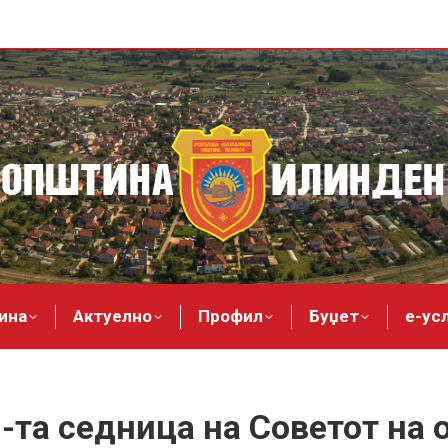
ина
Актуелно
Профил
Буџет
е-ус
3-та седница на Советот на