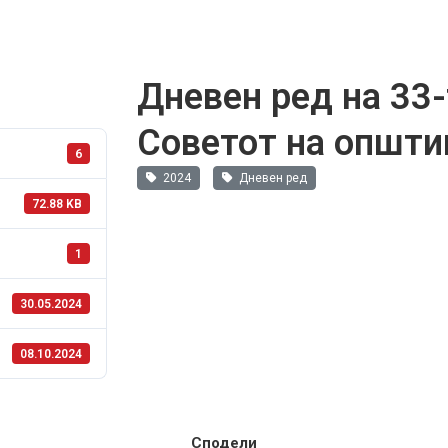
Дневен ред на 33-
Советот на општи
6
2024
Дневен ред
72.88 KB
1
30.05.2024
08.10.2024
Сподели