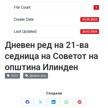
File Count
1
Create Date
23.05.2023
Last Updated
26.02.2024
Дневен ред на 21-ва
седница на Советот на
општина Илинден
2023
Дневен ред
Сподели
Share
Share
Share
Share
Share