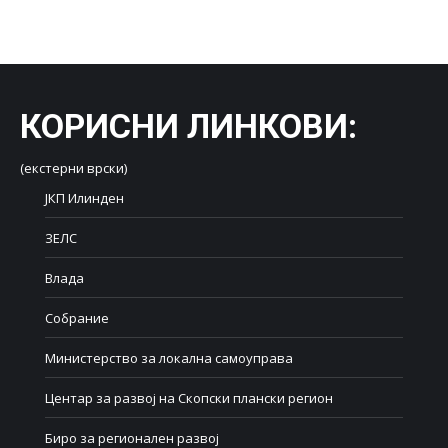
on
on
on
on
on
Facebook
X
LinkedIn
WhatsApp
Pinterest
КОРИСНИ ЛИНКОВИ
:
(екстерни врски)
ЈКП Илинден
ЗЕЛС
Влада
Собрание
Министерство за локална самоуправа
Центар за развој на Скопски плански регион
Биро за регионален развој