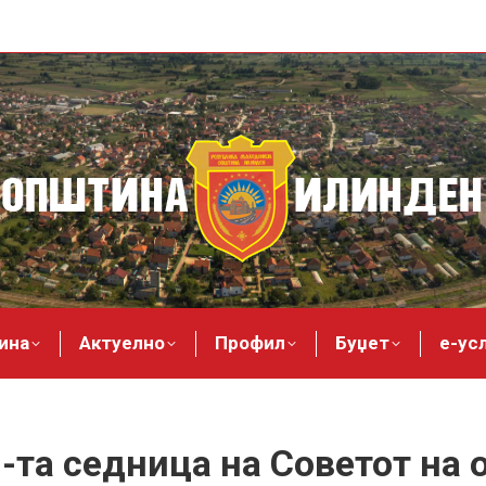
ина
Актуелно
Профил
Буџет
е-ус
1-та седница на Советот на