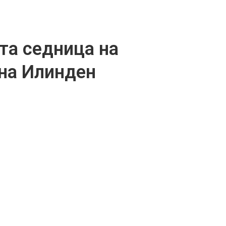
та седница на
на Илинден