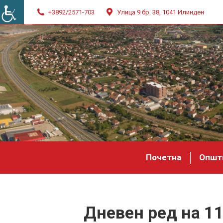
+3892/2571-703
Улица 9 бр. 38, 1041 Илинден
Почетна
Општ
Дневен ред на 1