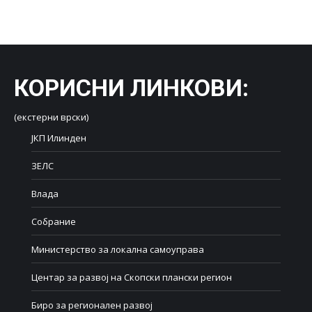
on
on
on
on
on
Facebook
X
LinkedIn
WhatsApp
Pinterest
КОРИСНИ ЛИНКОВИ
:
(екстерни врски)
ЈКП Илинден
ЗЕЛС
Влада
Собрание
Министерство за локална самоуправа
Центар за развој на Скопски плански регион
Биро за регионален развој