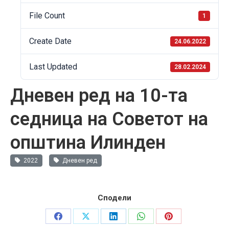
File Count
1
Create Date
24.06.2022
Last Updated
28.02.2024
Дневен ред на 10-та
седница на Советот на
општина Илинден
2022
Дневен ред
Сподели
Share
Share
Share
Share
Share