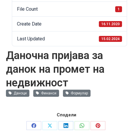
File Count
1
Create Date
16.11.2020
Last Updated
15.02.2024
Даночна пријава за
данок на промет на
недвижност
Даноци
Финанси
Формулар
Сподели
Share
Share
Share
Share
Share