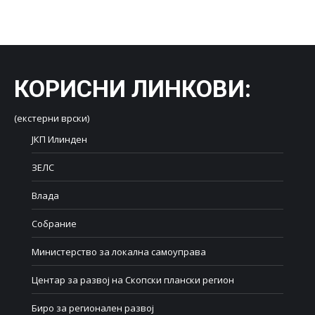
on
on
on
on
on
Facebook
X
LinkedIn
WhatsApp
Pinterest
КОРИСНИ ЛИНКОВИ
:
(екстерни врски)
ЈКП Илинден
ЗЕЛС
Влада
Собрание
Министерство за локална самоуправа
Центар за развој на Скопски плански регион
Биро за регионален развој