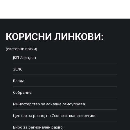
on
on
on
on
on
Facebook
X
LinkedIn
WhatsApp
Pinterest
КОРИСНИ ЛИНКОВИ
:
(екстерни врски)
ЈКП Илинден
ЗЕЛС
Влада
Собрание
Министерство за локална самоуправа
Центар за развој на Скопски плански регион
Биро за регионален развој