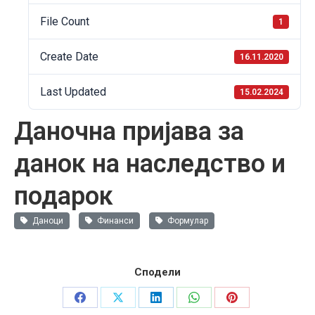
File Count
1
Create Date
16.11.2020
Last Updated
15.02.2024
Даночна пријава за
данок на наследство и
подарок
Даноци
Финанси
Формулар
Сподели
Share
Share
Share
Share
Share