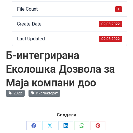
File Count
1
Create Date
09.08.2022
Last Updated
09.08.2022
Б-интегрирана
Еколошка Дозвола за
Маја компани доо
2022
Инспекторат
Сподели
Share
Share
Share
Share
Share