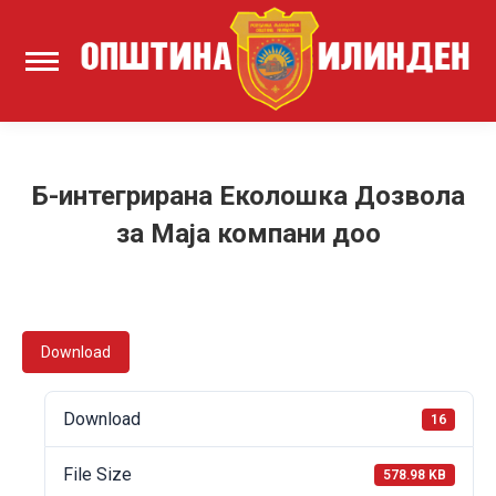
Б-интегрирана Еколошка Дозвола
за Маја компани доо
Download
Download
16
File Size
578.98 KB