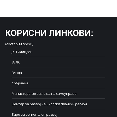
on
on
on
on
on
Facebook
X
LinkedIn
WhatsApp
Pinterest
КОРИСНИ ЛИНКОВИ
:
(екстерни врски)
ЈКП Илинден
ЗЕЛС
Влада
Собрание
Министерство за локална самоуправа
Центар за развој на Скопски плански регион
Биро за регионален развој