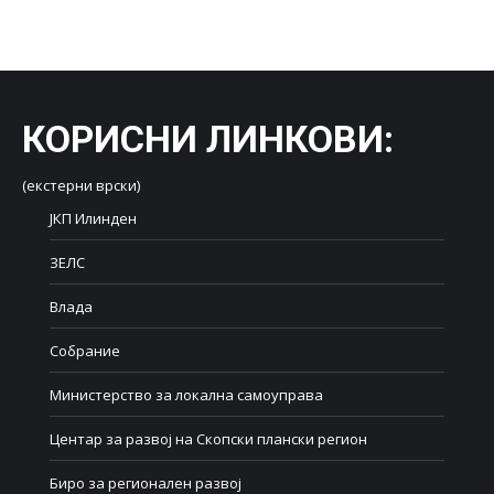
on
on
on
on
on
Facebook
X
LinkedIn
WhatsApp
Pinterest
КОРИСНИ ЛИНКОВИ
:
(екстерни врски)
ЈКП Илинден
ЗЕЛС
Влада
Собрание
Министерство за локална самоуправа
Центар за развој на Скопски плански регион
Биро за регионален развој