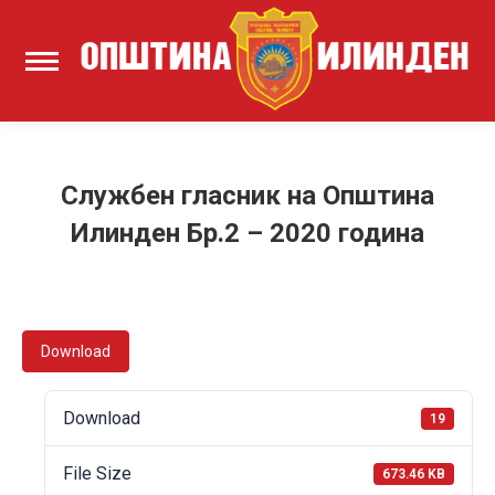
Службен гласник на Општина
Илинден Бр.2 – 2020 годинa
Download
Download
19
File Size
673.46 KB