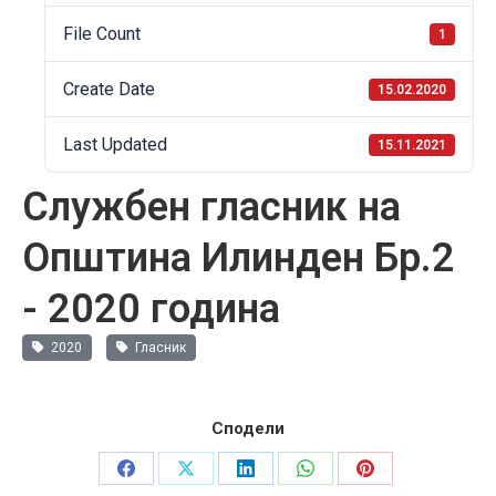
File Count
1
Create Date
15.02.2020
Last Updated
15.11.2021
Службен гласник на
Општина Илинден Бр.2
- 2020 годинa
2020
Гласник
Сподели
Share
Share
Share
Share
Share