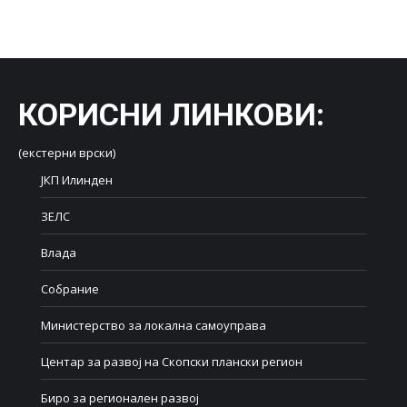
on
on
on
on
on
Facebook
X
LinkedIn
WhatsApp
Pinterest
КОРИСНИ ЛИНКОВИ
:
(екстерни врски)
ЈКП Илинден
ЗЕЛС
Влада
Собрание
Министерство за локална самоуправа
Центар за развој на Скопски плански регион
Биро за регионален развој