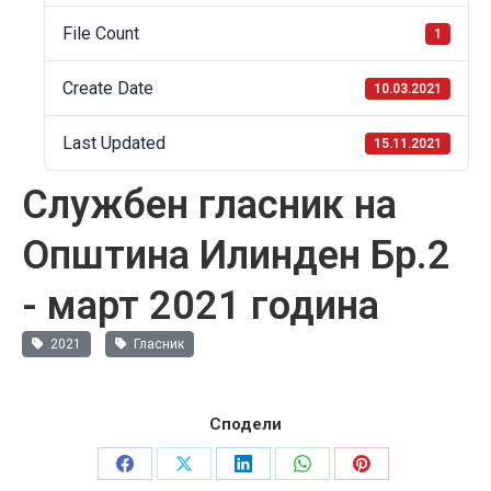
File Count
1
Create Date
10.03.2021
Last Updated
15.11.2021
Службен гласник на
Општина Илинден Бр.2
- март 2021 година
2021
Гласник
Сподели
Share
Share
Share
Share
Share