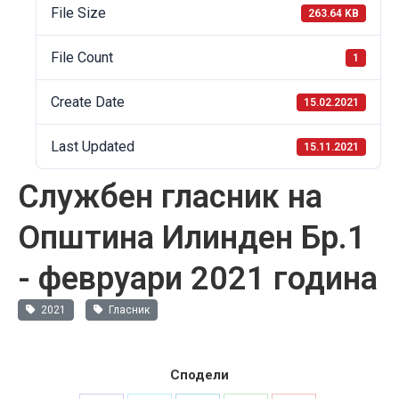
File Size
263.64 KB
File Count
1
Create Date
15.02.2021
Last Updated
15.11.2021
Службен гласник на
Општина Илинден Бр.1
- февруари 2021 година
2021
Гласник
Сподели