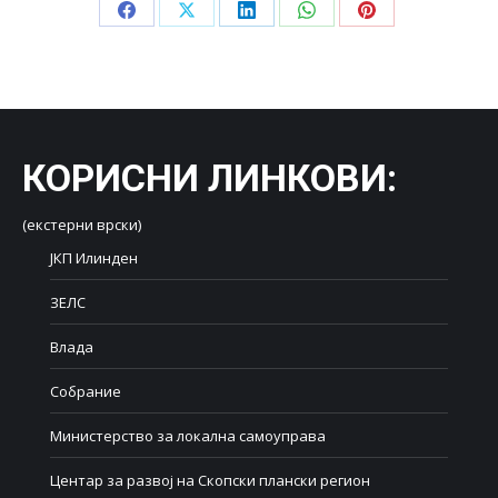
Share
Share
Share
Share
Share
on
on
on
on
on
Facebook
X
LinkedIn
WhatsApp
Pinterest
КОРИСНИ ЛИНКОВИ
:
(екстерни врски)
ЈКП Илинден
ЗЕЛС
Влада
Собрание
Министерство за локална самоуправа
Центар за развој на Скопски плански регион