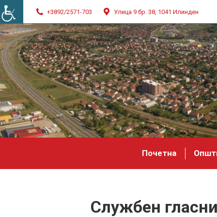
+3892/2571-703
Улица 9 бр. 38, 1041 Илинден
Почетна
Општ
Службен гласни