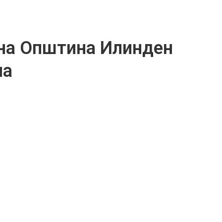
на Општина Илинден
нa