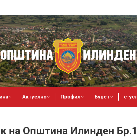
ина
Актуелно
Профил
Буџет
е-ус
к на Општина Илинден Бр.1